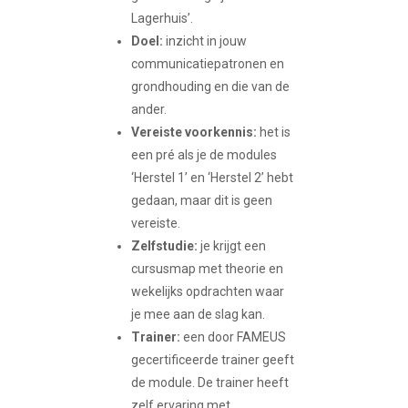
Lagerhuis’.
Doel:
inzicht in jouw
communicatiepatronen en
grondhouding en die van de
ander.
Vereiste voorkennis:
het is
een pré als je de modules
‘Herstel 1’ en ‘Herstel 2’ hebt
gedaan, maar dit is geen
vereiste.
Zelfstudie:
je krijgt een
cursusmap met theorie en
wekelijks opdrachten waar
je mee aan de slag kan.
Trainer:
een door FAMEUS
gecertificeerde trainer geeft
de module. De trainer heeft
zelf ervaring met