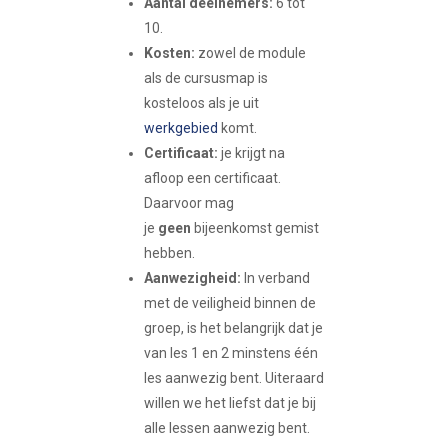
Aantal deelnemers:
6 tot
10.
Kosten:
zowel de module
als de cursusmap is
kosteloos als je uit
werkgebied
komt.
Certificaat:
je krijgt na
afloop een certificaat.
Daarvoor mag
je
geen
bijeenkomst gemist
hebben.
Aanwezigheid:
In verband
met de veiligheid binnen de
groep, is het belangrijk dat je
van les 1 en 2 minstens één
les aanwezig bent. Uiteraard
willen we het liefst dat je bij
alle lessen aanwezig bent.