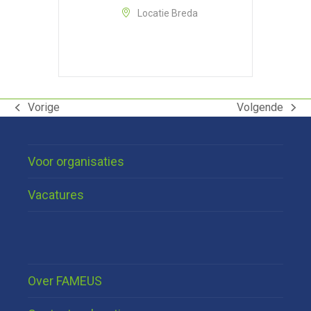
Locatie Breda
Vorige
Volgende
previous
next
post:
post:
Voor organisaties
Vacatures
Over FAMEUS