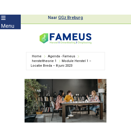
Skip
Naar
GGz Breburg
to
Menu
content
Home
Agenda - Fameus
hersteltheorie 1
Module Herstel 1 –
Locatie Breda – 8 juni 2023