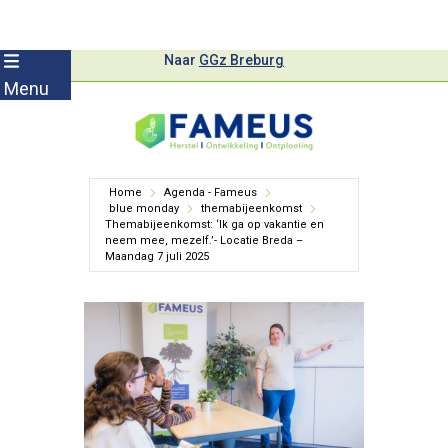
Skip
Naar
GGz Breburg
to
Menu
content
Home
Agenda - Fameus
blue monday
themabijeenkomst
Themabijeenkomst: ‘Ik ga op vakantie en
neem mee, mezelf.’- Locatie Breda –
Maandag 7 juli 2025