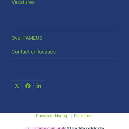
Vacatures
Over FAMEUS
Contact en locaties
X
Facebook
LinkedIn
Privacyverklaring
|
Disclaimer
BLOCC creatieve communicatie
© Alle rechten voorbehouden.