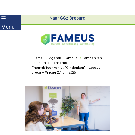
Skip
Naar
GGz Breburg
to
Menu
content
Home
Agenda - Fameus
omdenken
themabijeenkomst
Themabijeenkomst: ‘Omdenken’ – Locatie
Breda – Vrijdag 27 juni 2025