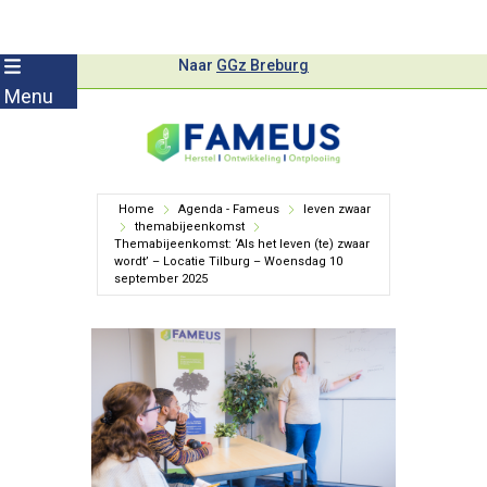
Skip
Naar
GGz Breburg
to
Menu
content
Home
Agenda - Fameus
leven zwaar
themabijeenkomst
Themabijeenkomst: ‘Als het leven (te) zwaar
wordt’ – Locatie Tilburg – Woensdag 10
september 2025