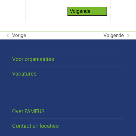
Volgende
Vorige
Volgende
previous
next
post:
post:
Voor organisaties
Vacatures
Over FAMEUS
Contact en locaties