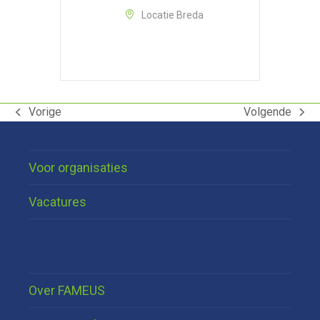
Locatie Breda
Vorige
Volgende
previous
next
post:
post:
Voor organisaties
Vacatures
Over FAMEUS