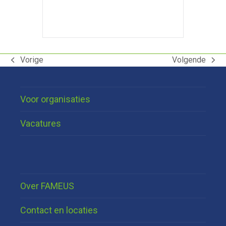
Vorige
Volgende
previous
next
post:
post:
Voor organisaties
Vacatures
Over FAMEUS
Contact en locaties