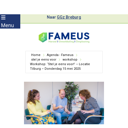
Skip
Naar
GGz Breburg
to
Menu
content
Home
Agenda - Fameus
stel je eens voor
workshop
Workshop: ‘Stel je eens voor!’ – Locatie
Tilburg – Donderdag 15 mei 2025