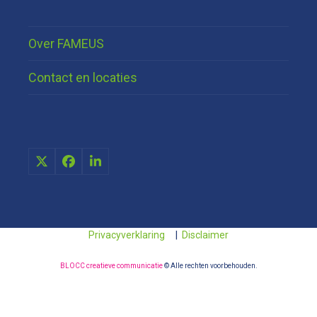
Over FAMEUS
Contact en locaties
X
Facebook
LinkedIn
Privacyverklaring
|
Disclaimer
BLOCC creatieve communicatie
© Alle rechten voorbehouden.