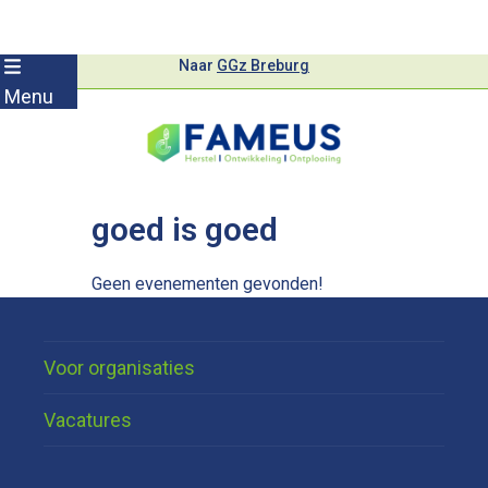
Skip
Naar
GGz Breburg
to
Menu
content
goed is goed
Geen evenementen gevonden!
Voor organisaties
Vacatures