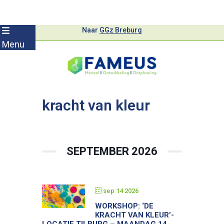
Skip
Naar
GGz Breburg
to
Menu
content
kracht van kleur
SEPTEMBER 2026
sep 14 2026
WORKSHOP: ‘DE
KRACHT VAN KLEUR’-
LOCATIE TILBURG – MAANDAG 14