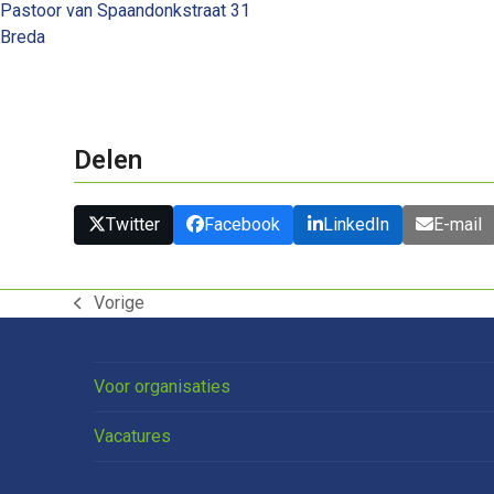
Pastoor van Spaandonkstraat 31
Breda
Delen
Twitter
Facebook
LinkedIn
E-mail
Vorige
previous
post:
Voor organisaties
Vacatures