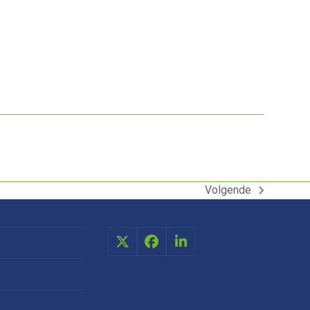
Volgende
next
post:
X
Facebook
LinkedIn